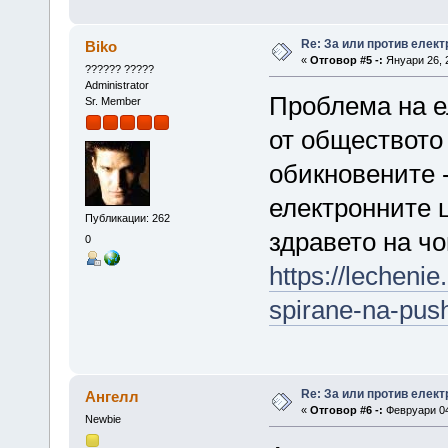
Re: За или против елект
Biko
«
Отговор #5 -:
Януари 26, 2
?????? ?????
Administrator
Проблема на е
Sr. Member
от обществото
обикновените -
електронните 
Публикации: 262
здравето на чо
0
https://lechenie
spirane-na-pus
Re: За или против елект
Ангелл
«
Отговор #6 -:
Февруари 04,
Newbie