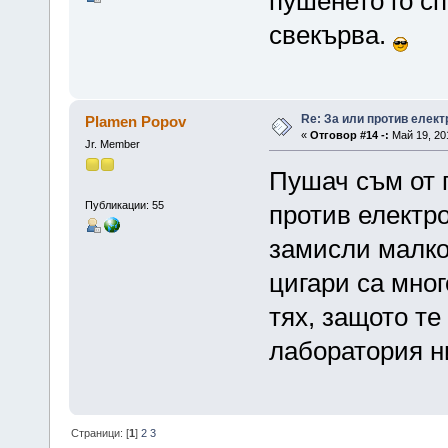
пушенето го сп
свекърва.
Re: За или против елект
Plamen Popov
«
Отговор #14 -:
Май 19, 201
Jr. Member
Пушач съм от г
Публикации: 55
против електро
замисли малко
цигари са мног
тях, защото те
лаборатория н
Страници: [
1
]
2
3