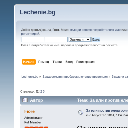
Lechenie.bg
Добре дошъл/дошла,
Гост
. Моля,
въведи своето потребителско име
или
регистрирай
.
Влез с потребителско име, парола и продължителност на сесията
Начало
Помощ
Търси
Вход
Регистрация
Lechenie.bg
»
Здравословни проблеми,лечение,превенция
»
Здравни за
Страници: [
1
]
2
3
Автор
Тема: За или против ел
За или против електрон
Fiore
«
-:
Август 17, 2014, 11:43:54
Administrator
Full Member