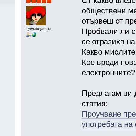
От какво влезе
обществени ме
отървеш от пр
Пробвали ли ст
Публикации: 151
се отразиха на
Какво мислите 
Кое вреди пов
електронните?
Предлагам ви д
статия:
Проучване пре
употребата на