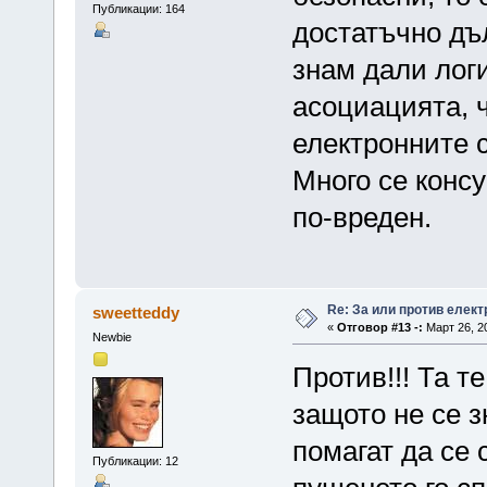
Публикации: 164
достатъчно дъ
знам дали логи
асоциацията, 
електронните 
Много се конс
по-вреден.
Re: За или против елект
sweetteddy
«
Отговор #13 -:
Март 26, 20
Newbie
Против!!! Та т
защото не се з
помагат да се 
Публикации: 12