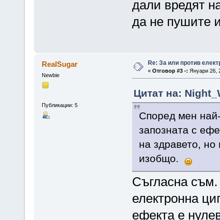
дали вредят на
да не пушите
Re: За или против елект
RealSugar
«
Отговор #3 -:
Януари 26, 2
Newbie
Цитат на: Night_
Публикации: 5
Според мен най-
запозната с ефе
на здравето, но
изобщо.
Съгласна съм.
електронна циг
ефекта е нулев