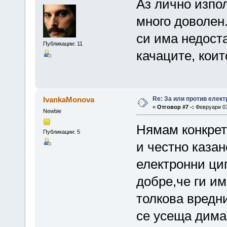
Аз лично изпо
много доволен.
си има недост
Публикации: 11
качаците, коит
Re: За или против елект
IvankaMonova
«
Отговор #7 -:
Февруари 07,
Newbie
Нямам конкрет
Публикации: 5
и честно казан
електронни циг
добре,че ги им
толкова вредн
се усеща дим