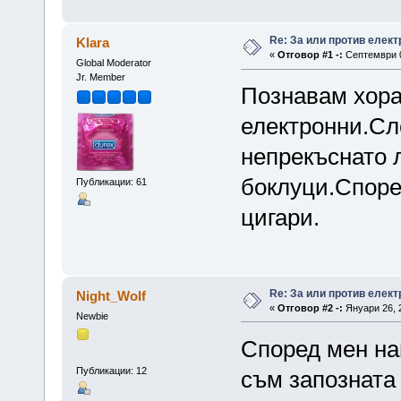
Re: За или против елект
Klara
«
Отговор #1 -:
Септември 0
Global Moderator
Jr. Member
Познавам хора
електронни.Сл
непрекъснато 
боклуци.Споре
Публикации: 61
цигари.
Re: За или против елект
Night_Wolf
«
Отговор #2 -:
Януари 26, 2
Newbie
Според мен на
Публикации: 12
съм запозната 