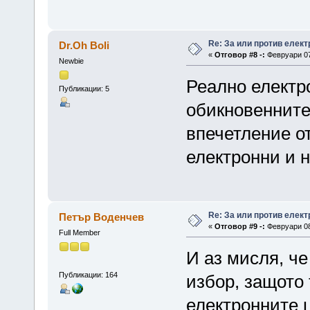
Re: За или против елект
Dr.Oh Boli
«
Отговор #8 -:
Февруари 07,
Newbie
Реално електро
Публикации: 5
обикновенните
впечетление о
електронни и н
Re: За или против елект
Петър Воденчев
«
Отговор #9 -:
Февруари 08,
Full Member
И аз мисля, че
Публикации: 164
избор, защото 
електронните ц