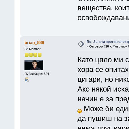
вещества, коит
освобождавани
Re: За или против елект
brian_888
«
Отговор #10 -:
Февруари 0
Sr. Member
Като цяло ми с
хора се опитах
Публикации: 324
цигари, но ник
Ако някой иска
начин е за пре
Може би един
да пушиш на з
няма друг вариа