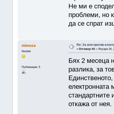
Не ми е споде
проблеми, но 
да се спрат из
Re: За или против елект
mimoza
«
Отговор #4 -:
Януари 26, 2
Newbie
Бях 2 месеца н
Публикации: 5
разлика, за то
Единственото, 
електронната м
стандартните и
откажа от нея.