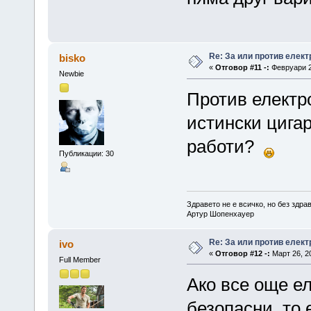
Re: За или против елект
bisko
«
Отговор #11 -:
Февруари 26
Newbie
Против електр
истински цигар
работи?
Публикации: 30
Здравето не е всичко, но без здра
Артур Шопенхауер
Re: За или против елект
ivo
«
Отговор #12 -:
Март 26, 20
Full Member
Ако все още е
безопасни, то 