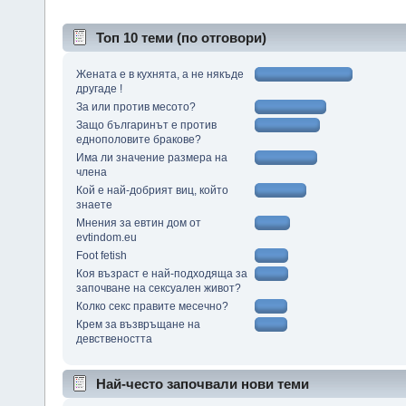
Топ 10 теми (по отговори)
Жената е в кухнята, а не някъде
другаде !
За или против месото?
Защо българинът е против
еднополовите бракове?
Има ли значение размера на
члена
Кой е най-добрият виц, който
знаете
Мнения за евтин дом от
evtindom.eu
Foot fetish
Коя възраст е най-подходяща за
започване на сексуален живот?
Колко секс правите месечно?
Крем за възвръщане на
девствеността
Най-често започвали нови теми