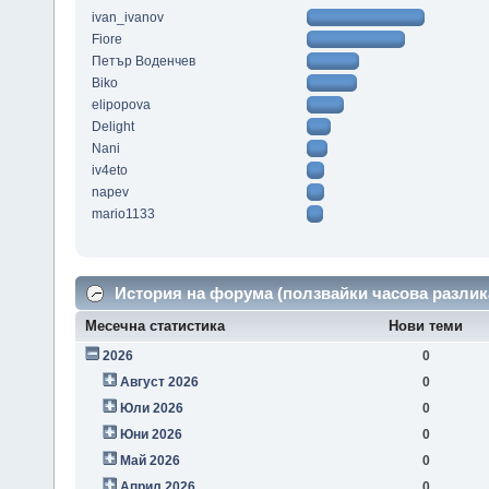
ivan_ivanov
Fiore
Петър Воденчев
Biko
elipopova
Delight
Nani
iv4eto
napev
mario1133
История на форума (ползвайки часова разлик
Месечна статистика
Нови теми
2026
0
Август 2026
0
Юли 2026
0
Юни 2026
0
Май 2026
0
Април 2026
0