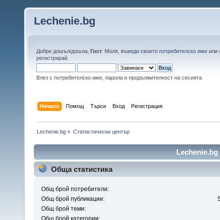
Lechenie.bg
Добре дошъл/дошла,
Гост
. Моля,
въведи своето потребителско име
или
регистрирай
.
Влез с потребителско име, парола и продължителност на сесията
Начало
Помощ
Търси
Вход
Регистрация
Lechenie.bg
»
Статистически център
Lechenie.bg
Обща статистика
Общ брой потребители:
Общ брой публикации:
Общ брой теми:
Общ брой категории: