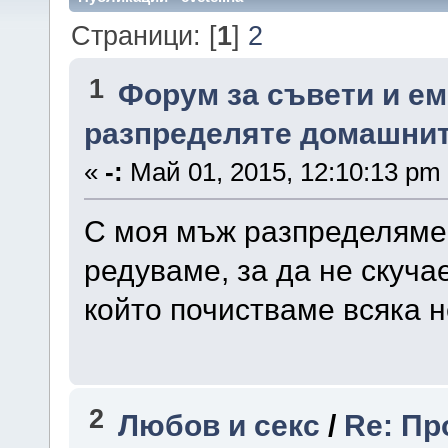
Страници: [
1
]
2
1
Форум за съвети и е
разпределяте домашни
«
-:
Май 01, 2015, 12:10:13 pm
С моя мъж разпределяме 
редуваме, за да не скуча
който почистваме всяка н
2
Любов и секс
/
Re: Пр