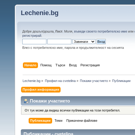
Lechenie.bg
Добре дошъл/дошла,
Гост
. Моля,
въведи своето потребителско име
или
регистрирай
.
Влез с потребителско име, парола и продължителност на сесията
Начало
Помощ
Търси
Вход
Регистрация
Lechenie.bg
»
Профил на cvetelina
»
Покажи участието
»
Публикации
Профил информация
Покажи участието
От тук може да видиш всички публикации на този потребител.
Публикации
Теми
Прикачени файлове
Публикации - cvetelina