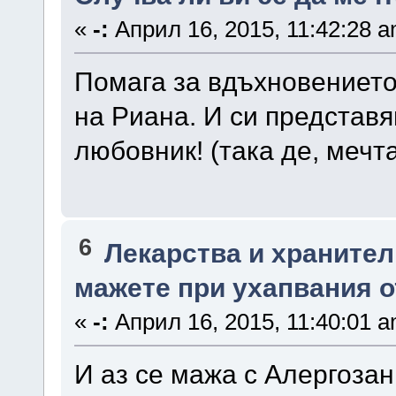
«
-:
Април 16, 2015, 11:42:28 a
Помага за вдъхновението
на Риана. И си представя
любовник! (така де, мечт
6
Лекарства и храните
мажете при ухапвания о
«
-:
Април 16, 2015, 11:40:01 a
И аз се мажа с Алергозан