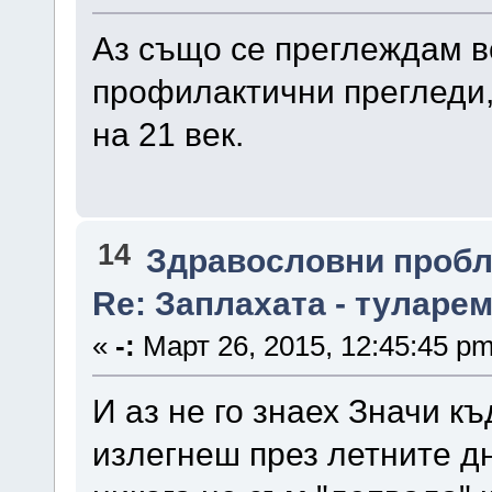
Аз също се преглеждам вс
профилактични прегледи, 
на 21 век.
14
Здравословни проб
Re: Заплахата - туларе
«
-:
Март 26, 2015, 12:45:45 pm
И аз не го знаех Значи къ
излегнеш през летните дн