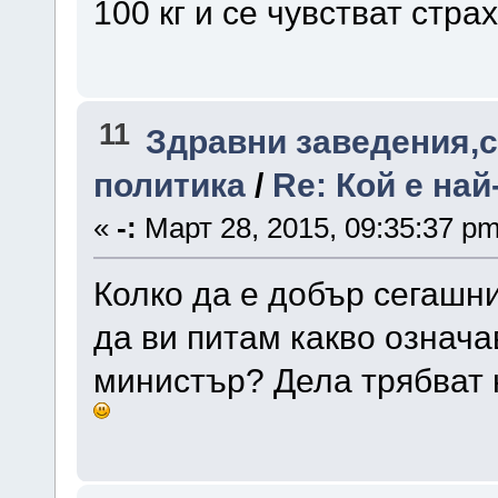
100 кг и се чувстват стра
11
Здравни заведения,с
политика
/
Re: Кой е на
«
-:
Март 28, 2015, 09:35:37 pm
Колко да е добър сегашни
да ви питам какво означ
министър? Дела трябват н