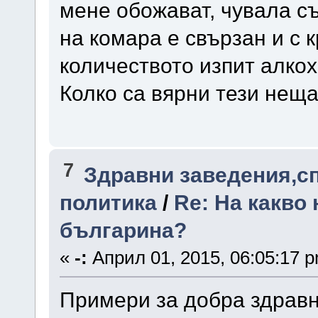
мене обожават, чувала съ
на комара е свързан и с 
количеството изпит алкох
Колко са вярни тези неща
7
Здравни заведения,с
политика
/
Re: На какво 
българина?
«
-:
Април 01, 2015, 06:05:17 
Примери за добра здравн