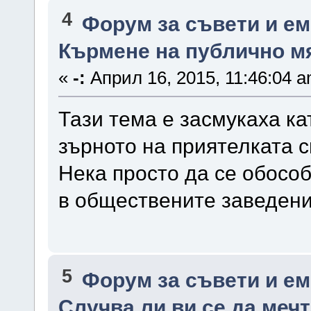
4
Форум за съвети и е
Кърмене на публично мя
«
-:
Април 16, 2015, 11:46:04 a
Тази тема е засмукаха ка
зърното на приятелката с
Нека просто да се обосо
в обществените заведени
5
Форум за съвети и е
Случва ли ви се да меч