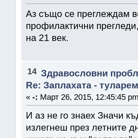
Аз също се преглеждам вс
профилактични прегледи, 
на 21 век.
14
Здравословни проб
Re: Заплахата - туларе
«
-:
Март 26, 2015, 12:45:45 pm
И аз не го знаех Значи къ
излегнеш през летните дн