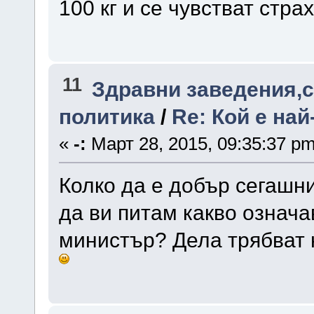
100 кг и се чувстват стра
11
Здравни заведения,с
политика
/
Re: Кой е на
«
-:
Март 28, 2015, 09:35:37 pm
Колко да е добър сегашни
да ви питам какво означ
министър? Дела трябват н