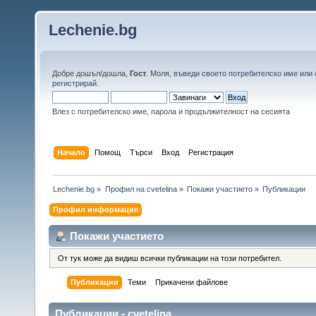
Lechenie.bg
Добре дошъл/дошла,
Гост
. Моля,
въведи своето потребителско име
или
регистрирай
.
Влез с потребителско име, парола и продължителност на сесията
Начало
Помощ
Търси
Вход
Регистрация
Lechenie.bg
»
Профил на cvetelina
»
Покажи участието
»
Публикации
Профил информация
Покажи участието
От тук може да видиш всички публикации на този потребител.
Публикации
Теми
Прикачени файлове
Публикации - cvetelina