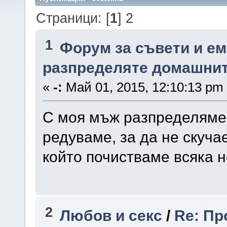
Страници: [
1
]
2
1
Форум за съвети и е
разпределяте домашни
«
-:
Май 01, 2015, 12:10:13 pm
С моя мъж разпределяме 
редуваме, за да не скуча
който почистваме всяка н
2
Любов и секс
/
Re: Пр