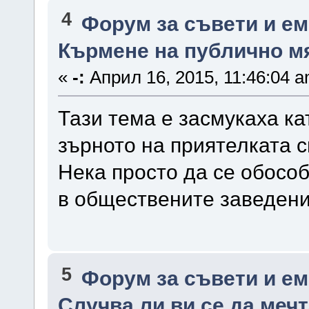
4
Форум за съвети и е
Кърмене на публично мя
«
-:
Април 16, 2015, 11:46:04 a
Тази тема е засмукаха ка
зърното на приятелката с
Нека просто да се обосо
в обществените заведени
5
Форум за съвети и е
Случва ли ви се да меч