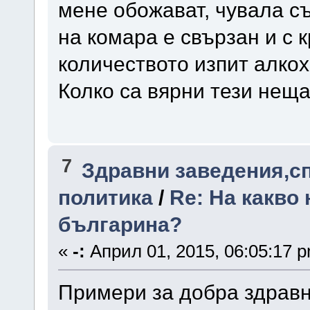
мене обожават, чувала съ
на комара е свързан и с 
количеството изпит алкох
Колко са вярни тези неща
7
Здравни заведения,с
политика
/
Re: На какво 
българина?
«
-:
Април 01, 2015, 06:05:17 
Примери за добра здравн