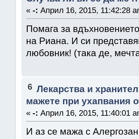
«
-:
Април 16, 2015, 11:42:28 a
Помага за вдъхновението
на Риана. И си представя
любовник! (така де, мечт
6
Лекарства и храните
мажете при ухапвания о
«
-:
Април 16, 2015, 11:40:01 a
И аз се мажа с Алергозан