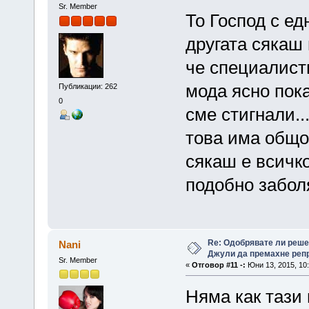
Sr. Member
То Господ с ед
другата сякаш 
че специалисти
мода ясно пок
Публикации: 262
0
сме стигнали..
това има общо 
сякаш е всичко
подобно заболя
Re: Одобрявате ли реш
Nani
Джули да премахне репр
Sr. Member
«
Отговор #11 -:
Юни 13, 2015, 10:
Няма как тази 