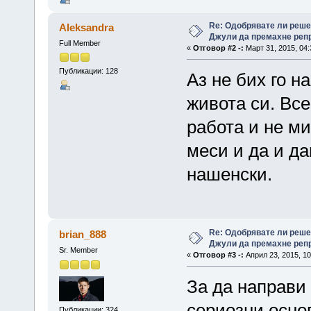
Re: Одобрявате ли реш
Aleksandra
Джули да премахне репр
Full Member
«
Отговор #2 -:
Март 31, 2015, 04:
Публикации: 128
Аз не бих го н
живота си. Все
работа и не ми
меси и да и да
нашенски.
Re: Одобрявате ли реш
brian_888
Джули да премахне репр
Sr. Member
«
Отговор #3 -:
Април 23, 2015, 10
За да направи
сериозни осно
Публикации: 324