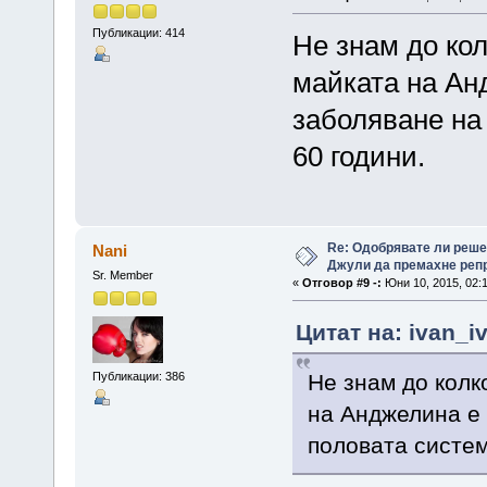
Публикации: 414
Не знам до ко
майката на Ан
заболяване на
60 години.
Re: Одобрявате ли реш
Nani
Джули да премахне репр
Sr. Member
«
Отговор #9 -:
Юни 10, 2015, 02:
Цитат на: ivan_i
Публикации: 386
Не знам до колк
на Анджелина е 
половата систем