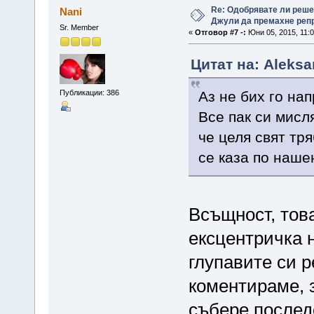
Re: Одобрявате ли реш
Nani
Джули да премахне репр
Sr. Member
«
Отговор #7 -:
Юни 05, 2015, 11:0
Цитат на: Aleksa
Публикации: 386
Аз не бих го нап
Все пак си мисля
че целя свят тря
се каза по наше
Всъщност, тов
ексцентричка 
глупавите си 
коментираме, 
събере послед