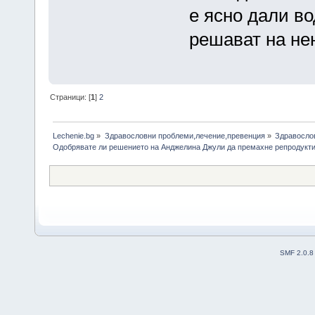
е ясно дали во
решават на не
Страници: [
1
]
2
Lechenie.bg
»
Здравословни проблеми,лечение,превенция
»
Здравосло
Одобрявате ли решението на Анджелина Джули да премахне репродукти
SMF 2.0.8