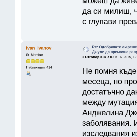
можеш да живе
да си милиш, 
с глупави пре
Re: Одобрявате ли реш
ivan_ivanov
Джули да премахне репр
Sr. Member
«
Отговор #14 -:
Юни 16, 2015, 12
Публикации: 414
Не помня къде
месеца, но про
достатъчно дан
между мутацият
Анджелина Джо
заболявания. И
изследвания и