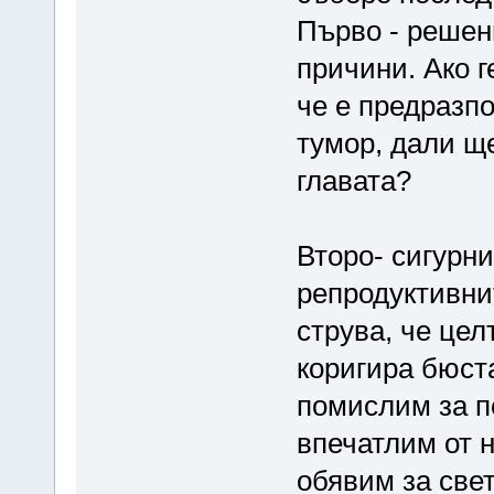
Първо - решен
причини. Ако 
че е предразп
тумор, дали щ
главата?
Второ- сигурни
репродуктивни
струва, че цел
коригира бюста
помислим за по
впечатлим от н
обявим за све