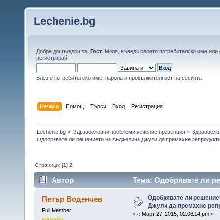
Lechenie.bg
Добре дошъл/дошла,
Гост
. Моля,
въведи своето потребителско име
или
регистрирай
.
Влез с потребителско име, парола и продължителност на сесията
Начало
Помощ
Търси
Вход
Регистрация
Lechenie.bg
»
Здравословни проблеми,лечение,превенция
»
Здравосло
Одобрявате ли решението на Анджелина Джули да премахне репродукти
Страници: [
1
]
2
Автор
Тема: Одобрявате ли р
си органи (Прочетена 118814 пъти)
Одобрявате ли решение
Петър Воденчев
Джули да премахне репр
Full Member
«
-:
Март 27, 2015, 02:06:14 pm »