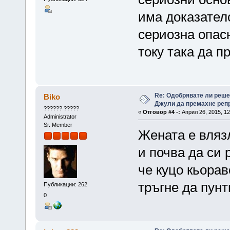
има доказателс
сериозна опасн
току така да п
Re: Одобрявате ли реш
Biko
Джули да премахне репр
?????? ?????
«
Отговор #4 -:
Април 26, 2015, 12
Administrator
Sr. Member
Жената е влязл
и почва да си 
че куцо кьорав
тръгне да пунт
Публикации: 262
0