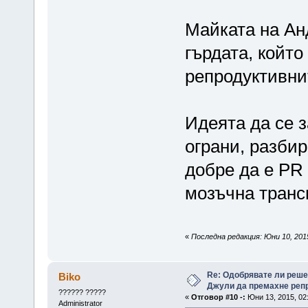
Майката на Ан
гърдата, който
репродуктивни
Идеята да се з
ограни, разбир
добре да е PR 
мозъчна транс
«
Последна редакция: Юни 10, 2015
Re: Одобрявате ли реш
Biko
Джули да премахне репр
?????? ?????
«
Отговор #10 -:
Юни 13, 2015, 02
Administrator