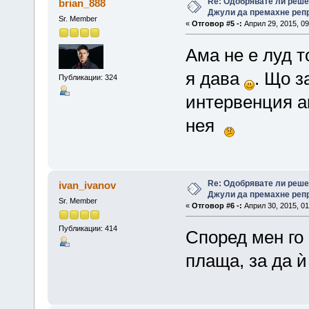
Re: Одобрявате ли реш
brian_888
Джули да премахне репр
Sr. Member
«
Отговор #5 -:
Април 29, 2015, 09
Ама не е луд т
я дава
. Що з
Публикации: 324
интервенция а
нея
Re: Одобрявате ли реш
ivan_ivanov
Джули да премахне репр
Sr. Member
«
Отговор #6 -:
Април 30, 2015, 01
Публикации: 414
Според мен го 
плаща, за да 