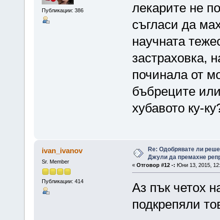
лекарите не п
Публикации: 386
съгласи да мах
научната тежес
застраховка, 
починала от мо
бъбреците или
хубавото ку-ку
Re: Одобрявате ли реш
ivan_ivanov
Джули да премахне репр
Sr. Member
«
Отговор #12 -:
Юни 13, 2015, 12
Публикации: 414
Аз пък четох н
подкрепяли то