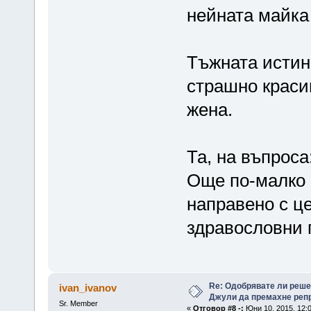
нейната майка 
Тъжната истин
страшно красив
жена.
Та, на въпроса
Още по-малко 
направено с це
здравословни 
Re: Одобрявате ли реш
ivan_ivanov
Джули да премахне репр
Sr. Member
«
Отговор #8 -:
Юни 10, 2015, 12: