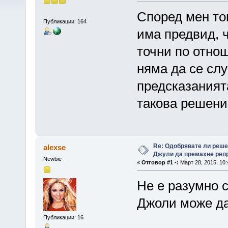
Според мен тов
Публикации: 164
има предвид, ч
точни по отнош
няма да се слу
предсказанията
такова решени
Re: Одобрявате ли реш
alexse
Джули да премахне репр
Newbie
«
Отговор #1 -:
Март 28, 2015, 10:
Не е разумно с
Джоли може да
Публикации: 16