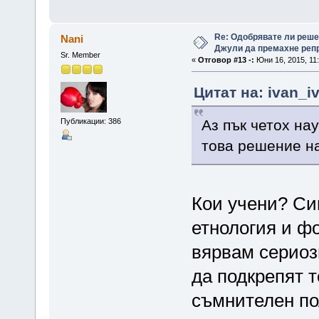
Re: Одобрявате ли реш
Nani
Джули да премахне репр
Sr. Member
«
Отговор #13 -:
Юни 16, 2015, 11:
Цитат на: ivan_i
Публикации: 386
Аз пък четох на
това решение н
Кои учени? Сиг
етнология и ф
вярвам сериоз
да подкрепят т
съмнителен по